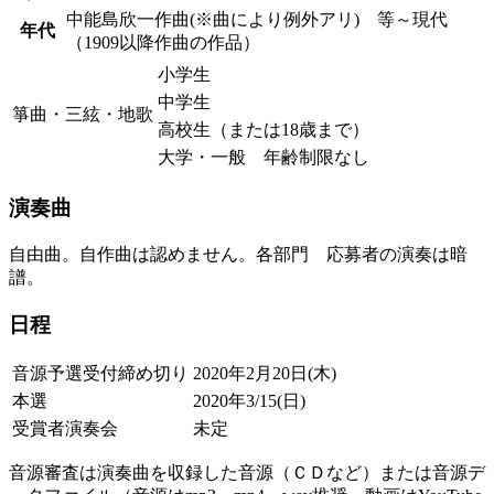
中能島欣一作曲(※曲により例外アリ) 等～現代
年代
（1909以降作曲の作品）
小学生
中学生
箏曲・三絃・地歌
高校生（または18歳まで）
大学・一般 年齢制限なし
演奏曲
自由曲。自作曲は認めません。各部門 応募者の演奏は暗
譜。
日程
音源予選受付締め切り
2020年2月20日(木)
本選
2020年3/15(日)
受賞者演奏会
未定
音源審査は演奏曲を収録した音源（ＣＤなど）または音源デ