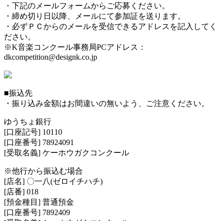
・下記のメールフォームからご応募ください。
・締め切り日以降、メールにて参加証を送ります。
・必ずＰＣからのメールを受信できるアドレスを記入してく
ださい。
※K音楽コンクール事務局PCアドレス：
dkcompetition@designk.co.jp
■振込先
・振り込み金額はお間違いの無いよう、ご注意ください。
ゆうちょ銀行
[口座記号] 10110
[口座番号] 78924091
[受取名義] ケーホウガクコンクール
※他行から振込む場合
[店名] 〇一八(ゼロイチハチ)
[店番] 018
[預金種目] 普通預金
[口座番号] 7892409