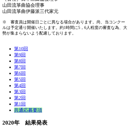
山田流箏曲協会理事
山田流箏曲伊藤派三代家元
※ 審査員は開催日ごとに異なる場合があります。尚、当コンクー
ルは予定通り開催いたします。約1時間に5，6人程度の審査な為、大
勢が集まらないよう配慮しております。
第10回
第9回
第8回
第7回
第6回
第5回
第4回
第3回
第2回
第1回
共通応募要項
2020年 結果発表