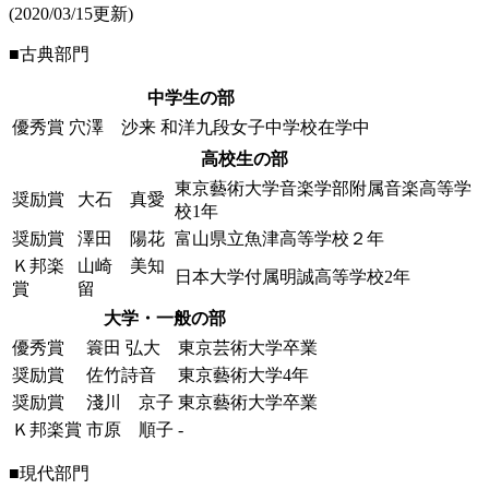
(2020/03/15更新)
■古典部門
中学生の部
優秀賞
穴澤 沙来
和洋九段女子中学校在学中
高校生の部
東京藝術大学音楽学部附属音楽高等学
奨励賞
大石 真愛
校1年
奨励賞
澤田 陽花
富山県立魚津高等学校２年
Ｋ邦楽
山崎 美知
日本大学付属明誠高等学校2年
賞
留
大学・一般の部
優秀賞
簑田 弘大
東京芸術大学卒業
奨励賞
佐竹詩音
東京藝術大学4年
奨励賞
淺川 京子
東京藝術大学卒業
Ｋ邦楽賞
市原 順子
-
■現代部門