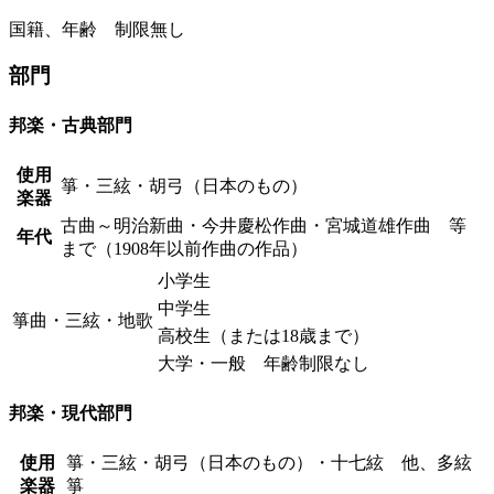
国籍、年齢 制限無し
部門
邦楽・古典部門
使用
箏・三絃・胡弓（日本のもの）
楽器
古曲～明治新曲・今井慶松作曲・宮城道雄作曲 等
年代
まで（1908年以前作曲の作品）
小学生
中学生
箏曲・三絃・地歌
高校生（または18歳まで）
大学・一般 年齢制限なし
邦楽・現代部門
使用
箏・三絃・胡弓（日本のもの）・十七絃 他、多絃
楽器
箏