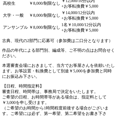
￥12,000/10分以内
高校生
￥8,000/制限なし
+お筝転換費￥5,000
￥14,000/12分以内
大学・一般
￥8,000/制限なし
+お筝転換費￥5,000
1名￥10,000/12分以内
アンサンブル
￥8,000/制限なし
+お筝転換費￥5,000
古典、現代の2部門に応募可（参加費は二口分となります）
作品の年代による部門別、編成等、ご不明の点はお問合せく
ださい。
本選審査会場におきまして、当方でお筝屋さんを依頼いたし
ます。お筝設置・転換費として別途￥5,000を参加費と同時
にお振込み下さい。
【日程、時間指定料】
審査日程、時間帯は、事務局で決定をいたします。
ご希望の日程、お時間帯等がある場合は、指定料として
￥3,000を申し受けます。
（ご希望のお時間から1時間程度前後する場合がございま
す。ご希望には必ず、第一希望、第二希望をお書き下さ