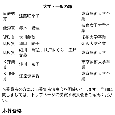
大学・一般の部
最優秀
東京藝術大学卒
遠藤咲季子
賞
業
奈良女子大学卒
優秀賞
赤木 愛理
業
奨励賞
大川義秋
拓殖大学卒業
奨励賞
澤田 陽子
金沢大学卒業
細川 喬弘，城戸さくら，庄野
奨励賞
東京藝術大学
文哉
Ｋ邦楽
東京藝術大学卒
淺川 京子
賞
業
Ｋ邦楽
東京藝術大学卒
江原優美香
賞
業
※受賞者の方による受賞者演奏会を開催いたします。詳細に
関しましては、トップページの受賞者演奏会をご確認くださ
い。
応募資格