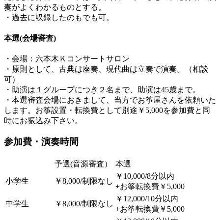
奏がよくわかるものとする。
・過去に収録したのもでも可。
本選(会場審査)
・会場：六本木Ｋコンサートサロン
・原則として、古典は座奏、現代曲は立奏で演奏。（相談
可）
・助演は１グループにつき２名まで、助演は45歳まで。
・本選審査会場におきまして、当方でお筝屋さんを依頼いた
します。お筝設置・転換費として別途￥5,000を参加費と同
時にお振込み下さい。
参加費・演奏時間
予選(音源審査）
本選
￥10,000/8分以内
小学生
￥8,000/制限なし
+お筝転換費￥5,000
￥12,000/10分以内
中学生
￥8,000/制限なし
+お筝転換費￥5,000