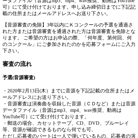
ータファイル（音源はmp3、mp4、wav推奨、動画はYouTube
可）にて受け付けております。申し込み締切日までに下記記
載の住所またはメールアドレスへお送り下さい。
【音源審査の免除】
3年以内にＫコンクールの予選を通過さ
れた方または音源審査を通過された方は音源審査を免除とな
ります。 ご希望の方はお申込の際、「何年度、第何回、何
のコンクール」にご参加されたのかを応募フォームにご入力
下さい。
審査の流れ
予選(音源審査)
・2020年2月13日(木）までに音源を下記記載の住所またはメ
ールアドレスにお送り下さい。
・音源審査は演奏曲を収録した音源（ＣＤなど）または音源
データファイル（音源はmp3、mp4、wav推奨、動画は
YouTube可）にて受け付けております。
・郵送の場合、カセットテープ、CD、DVD、ブルーレイ
等、音源が確認できるものなら何でも可。
ただし応募者のパートは一人で弾いているもの、応募者の演