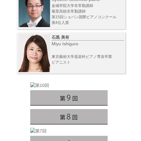
金城学院大学非常勤講師
菊里高校非常勤講師
第15回ショパン国際ピアノコンクール
第4位入賞
石黒 美有
Miyu Ishiguro
東京藝術大学器楽科ピアノ専攻卒業
ピアニスト