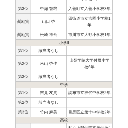
第3位
中瀬 智哉
入善町立入善小学校3年
四街道市立吉岡小学校1
奨励賞
山口 杏
年
奨励賞
松崎 祥吾
市川市立大野小学校1年
小学Ⅱ
第1位
該当者なし
山梨学院大学付属小学
第2位
米山 杏佳
校6年
第3位
該当者なし
中学
第1位
吉見 友貴
調布市立神代中学校2年
第2位
該当者なし
第3位
竹内 麻美
目黒区立第十中学校2年
高校
私立上野学園高等学校2