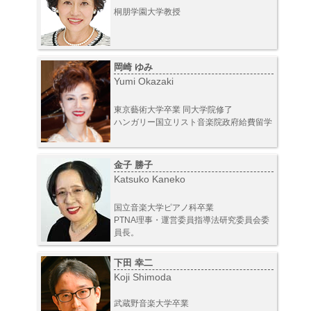
桐朋学園大学教授
岡崎 ゆみ
Yumi Okazaki
東京藝術大学卒業 同大学院修了
ハンガリー国立リスト音楽院政府給費留学
金子 勝子
Katsuko Kaneko
国立音楽大学ピアノ科卒業
PTNA理事・運営委員指導法研究委員会委
員長。
下田 幸二
Koji Shimoda
武蔵野音楽大学卒業