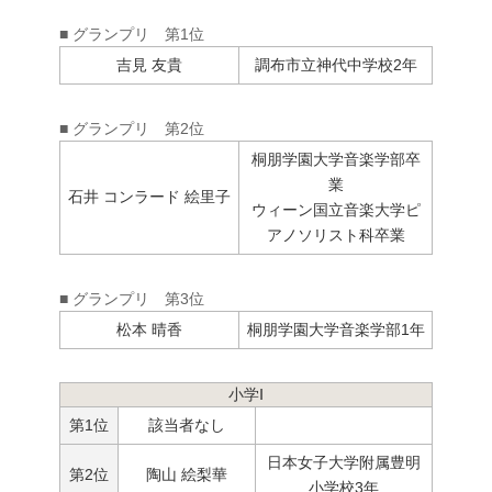
■ グランプリ 第1位
吉見 友貴
調布市立神代中学校2年
■ グランプリ 第2位
桐朋学園大学音楽学部卒
業
石井 コンラード 絵里子
ウィーン国立音楽大学ピ
アノソリスト科卒業
■ グランプリ 第3位
松本 晴香
桐朋学園大学音楽学部1年
小学Ⅰ
第1位
該当者なし
日本女子大学附属豊明
第2位
陶山 絵梨華
小学校3年