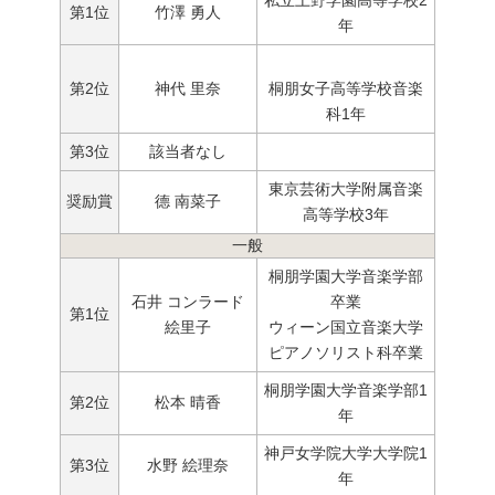
第1位
竹澤 勇人
年
第2位
神代 里奈
桐朋女子高等学校音楽
科1年
第3位
該当者なし
東京芸術大学附属音楽
奨励賞
德 南菜子
高等学校3年
一般
桐朋学園大学音楽学部
石井 コンラード
卒業
第1位
絵里子
ウィーン国立音楽大学
ピアノソリスト科卒業
桐朋学園大学音楽学部1
第2位
松本 晴香
年
神戸女学院大学大学院1
第3位
水野 絵理奈
年