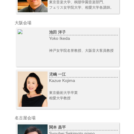
東京音楽大学、桐朋学園音楽部門、
フェリス女学院大学、相愛大学各講師。
大阪会場
池田 洋子
Yoko Ikeda
神戸女学院名誉教授、大阪音大客員教授
児嶋 一江
Kazue Kojima
東京藝術大学卒業
相愛大学教授
名古屋会場
関本 昌平
Syouhei Sekimoto piano