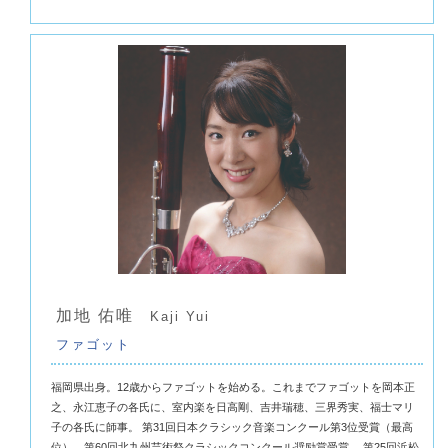
加地 佑唯
Kaji Yui
ファゴット
福岡県出身。12歳からファゴットを始める。これまでファゴットを岡本正
之、永江恵子の各氏に、室内楽を日高剛、吉井瑞穂、三界秀実、福士マリ
子の各氏に師事。 第31回日本クラシック音楽コンクール第3位受賞（最高
位）。第60回北九州芸術祭クラシックコンクール奨励賞受賞。 第25回浜松