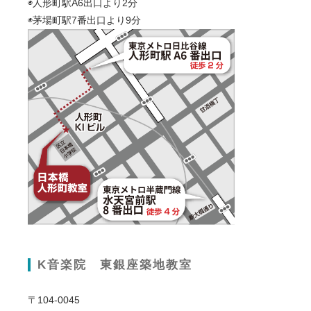
◉人形町駅A6出口より2分
◉茅場町駅7番出口より9分
K音楽院 東銀座築地教室
〒104-0045