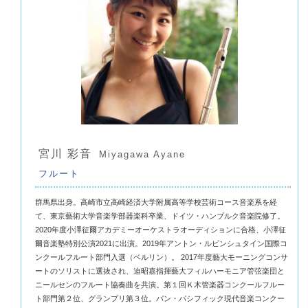
宮川 彩音
Miyagawa Ayane
フルート
群馬県出身。高崎市立高崎経済大学附属高等学校芸術コース音楽系を経
て、東京藝術大学音楽学部器楽科卒業、ドイツ・ハンブルク音楽院修了。
2020年度小澤征爾アカデミーオーケストラオーディションに合格、小澤征
爾音楽塾特別公演2021に出演。2019年アントン・ルビンシュタイン国際コ
ンクールフルート部門入選（ベルリン）。 2017年度藝大モーニングコンサ
ートのソリストに選抜され、迫昭嘉指揮藝大フィルハーモニア管弦楽団と
ニールセンのフルート協奏曲を共演。第１回Ｋ木管楽器コンクールフルー
ト部門第２位、グランプリ第３位。パン・パシフィック現代音楽コンクー