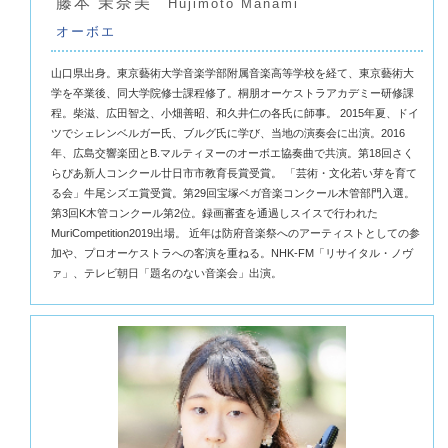
藤本 茉奈美
Hujimoto Manami
オーボエ
山口県出身。東京藝術大学音楽学部附属音楽高等学校を経て、東京藝術大
学を卒業後、同大学院修士課程修了。桐朋オーケストラアカデミー研修課
程。柴滋、広田智之、小畑善昭、和久井仁の各氏に師事。 2015年夏、ドイ
ツでシェレンベルガー氏、ブルグ氏に学び、当地の演奏会に出演。2016
年、広島交響楽団とB.マルティヌーのオーボエ協奏曲で共演。第18回さく
らぴあ新人コンクール廿日市市教育長賞受賞。 「芸術・文化若い芽を育て
る会」牛尾シズエ賞受賞。第29回宝塚ベガ音楽コンクール木管部門入選。
第3回K木管コンクール第2位。録画審査を通過しスイスで行われた
MuriCompetition2019出場。 近年は防府音楽祭へのアーティストとしての参
加や、プロオーケストラへの客演を重ねる。NHK-FM「リサイタル・ノヴ
ァ」、テレビ朝日「題名のない音楽会」出演。