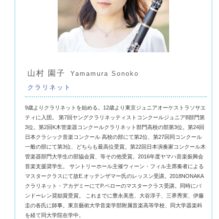
山村 園子
Yamamura Sonoko
クラリネット
9歳よりクラリネットを始める。12歳より東京ジュニアオーケストラソサエ
ティに入団。 第7回ヤングクラリネッティストコンクールジュニアB部門第
3位。第2回K木管楽器コンクールクラリネット部門高校の部第3位。第24回
日本クラシック音楽コンクール 高校の部にて第2位、第27回同コンクール
一般の部にて第3位、どちらも最高位受賞。第22回日本演奏家コンクール木
管楽器部門大学生の部協会賞、等その他受賞。2016年度ヤマハ音楽振興会
音楽支援奨学生。 サントリーホール主催ウィーン・フィル主席奏者による
マスタークラスにて故E.オッテンザマー氏のレッスン受講。2018NONAKA
クラリネット・アカデミーにてP.ベローのマスタークラス受講。同時にバ
ンドーレン奨励賞受賞。 これまでに豊永美恵、大谷淳子、三界秀実、伊藤
圭の各氏に師事。東京藝術大学音楽学部附属音楽高等学校、同大学器楽科
を経て同大学院在学中。