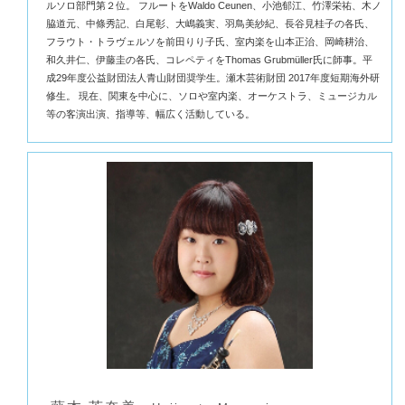
ルソロ部門第２位。 フルートをWaldo Ceunen、小池郁江、竹澤栄祐、木ノ
脇道元、中條秀記、白尾彰、大嶋義実、羽鳥美紗紀、長谷見桂子の各氏、
フラウト・トラヴェルソを前田りり子氏、室内楽を山本正治、岡崎耕治、
和久井仁、伊藤圭の各氏、コレペティをThomas Grubmüller氏に師事。平
成29年度公益財団法人青山財団奨学生。瀬木芸術財団 2017年度短期海外研
修生。 現在、関東を中心に、ソロや室内楽、オーケストラ、ミュージカル
等の客演出演、指導等、幅広く活動している。