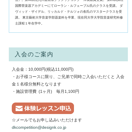
国際菅楽器アカデミーにてローラン・ルフェーブル氏のクラスを受講。 ダ
ヴィッド・ザイデル、リッカルド・テルツォの各氏のマスタークラスを受
講。 東京藝術大学音楽学部器楽科を卒業、現在同大学大学院音楽研究科修
士課程１年在学中。
入会のご案内
入会金：10,000円(税込11,000円)
・お子様コースに限り、ご兄弟で同時ご入会いただくと 入会
金１名様分無料となります
・施設管理費 (1ヶ月) 毎月1,100円
☆メールでもお申し込みいただけます
dkcompetition@designk.co.jp